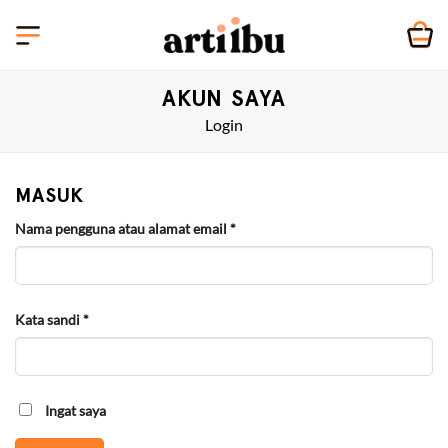
Skip
to
content
AKUN SAYA
Login
MASUK
Wajib
Nama pengguna atau alamat email
*
Wajib
Kata sandi
*
Ingat saya