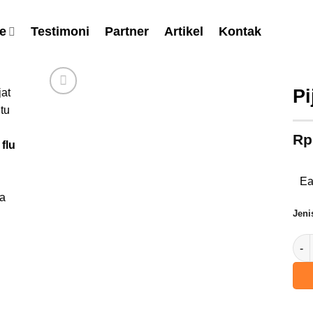
e
Testimoni
Partner
Artikel
Kontak
Pi
jat
tu
Rp
flu
Ea
sa
Jeni
Kuan