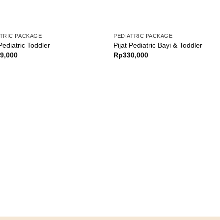
ATRIC PACKAGE
PEDIATRIC PACKAGE
 Pediatric Toddler
Pijat Pediatric Bayi & Toddler
9,000
Rp
330,000