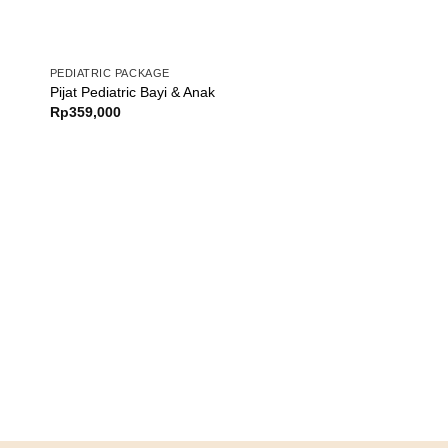
PEDIATRIC PACKAGE
Pijat Pediatric Bayi & Anak
Rp
359,000
PEDIATRIC PACKAGE
Pijat Pediatric Anak
Rp
209,000