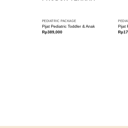
PEDIATRIC PACKAGE
PEDI
Pijat Pediatric Toddler & Anak
Pijat
Rp
389,000
Rp
17