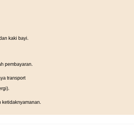
dan kaki bayi.
ah pembayaran.
ya transport
rgi).
an ketidaknyamanan.